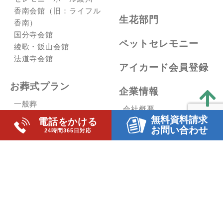
香南会館（旧：ライフル
生花部門
香南）
国分寺会館
ペットセレモニー
綾歌・飯山会館
法道寺会館
アイカード会員登録
お葬式プラン
企業情報
一般葬
会社概要
家族葬
無料資料請求
電話をかける
スタッフ紹介
生活保護葬（福祉葬）
お問い合わせ
24時間365日対応
個人情報保護方針
お急ぎの方へ
サイトマップ
資料請求・お問合せ
サイトポリシー
よくある質問