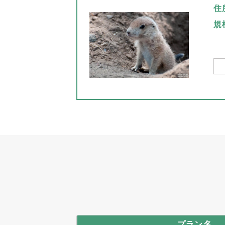
住
規
プラン名