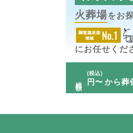
火葬場
をお
にお任せくだ
(税込)
総額
円〜
から葬