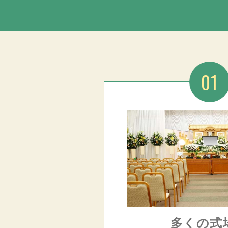
01
多くの式