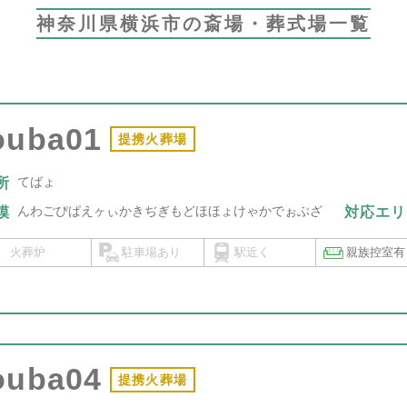
神奈川県横浜市の斎場・葬式場一覧
ouba01
提携火葬場
てばょ
所
んわごぴぱえヶぃかきぢぎもどほほょけゃかでぉぶざ
模
対応
エリ
火葬炉
駐車場あり
駅近く
親族控室有
ouba04
提携火葬場