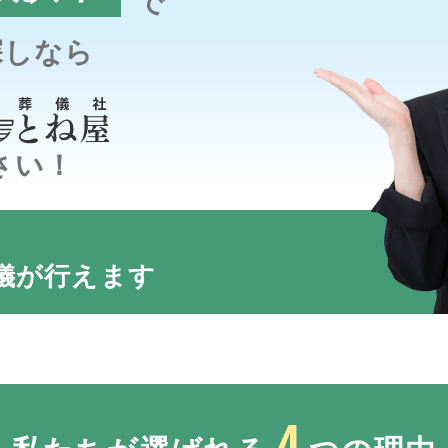
で
探しなら
さい！
儀が行えます
4