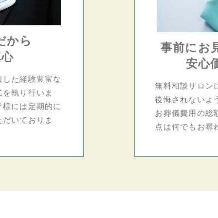
だから
事前にお
真心
安心
知した経験豊富な
無料相談サロン
式を執り行いま
後悔されないよ
皆様には定期的に
お葬儀費用の総
ただいておりま
点は何でもお尋