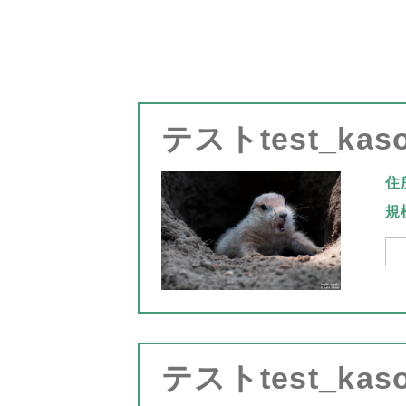
テストtest_kas
住
規
テストtest_kas