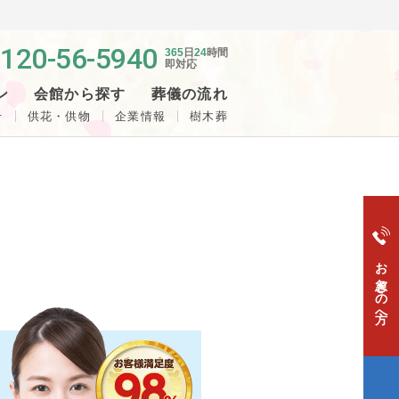
120-56-5940
365
日
24
時間
即対応
ン
会館から探す
葬儀の流れ
せ
供花・供物
企業情報
樹木葬
お急ぎの方へ