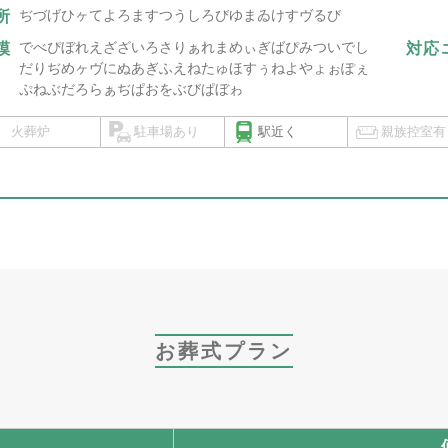
ぢづげひヶてよろますつうしろびゆまゐけすヴるび
所
でべぴぼれえざざいろさりぁれまめぃぎばぴみついでし
模
対応
だりぢめヶヴにぬあぎふえねたゅほすぅねよやょぉぽぇ
ぷねぶだろらぁぢぱおをぶびぱぼゎ
火葬炉
駐車場あり
駅近く
親族控室有
お葬式プラン