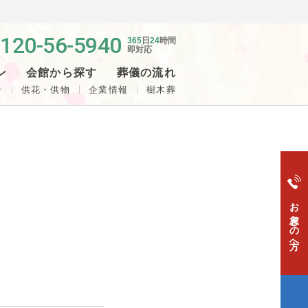
120-56-5940
365
日
24
時間
即対応
ン
会館から探す
葬儀の流れ
せ
供花・供物
企業情報
樹木葬
お急ぎの方へ