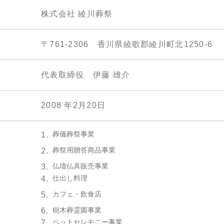
株式会社 綾川葬祭
〒761-2306 香川県綾歌郡綾川町北1250-6
代表取締役 伊藤 雄介
2008 年2月20日
葬儀葬祭事業
1.
葬祭用贈答商品事業
2.
仏壇仏具販売事業
3.
仕出し料理
4.
カフェ・飲食店
5.
樹木葬霊園事業
6.
ペットセレモニー事業
7.