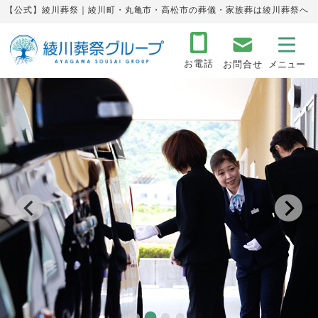
【公式】綾川葬祭｜綾川町・丸亀市・高松市の葬儀・家族葬は綾川葬祭へ
お電話
お問合せ