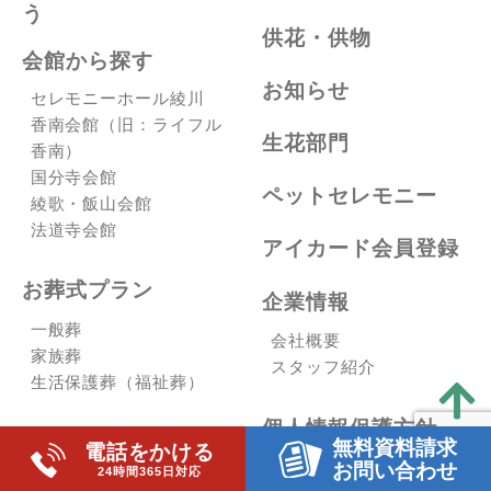
う
供花・供物
会館から探す
お知らせ
セレモニーホール綾川
香南会館（旧：ライフル
生花部門
香南）
国分寺会館
ペットセレモニー
綾歌・飯山会館
法道寺会館
アイカード会員登録
お葬式プラン
企業情報
一般葬
会社概要
家族葬
スタッフ紹介
生活保護葬（福祉葬）
個人情報保護方針
お急ぎの方へ
無料資料請求
電話をかける
お問い合わせ
24時間365日対応
サイトマップ