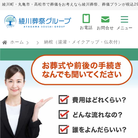
綾川町・丸亀市・高松市で葬儀をお考えなら綾川葬祭、葬儀プランが税込29
お電話
お問合せ
ホーム
納棺
（湯灌・メイクアップ・仏衣付）