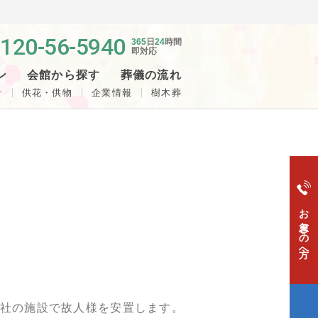
120-56-5940
365
日
24
時間
即対応
ン
会館から探す
葬儀の流れ
せ
供花・供物
企業情報
樹木葬
お急ぎの方へ
儀社の施設で故人様を安置します。