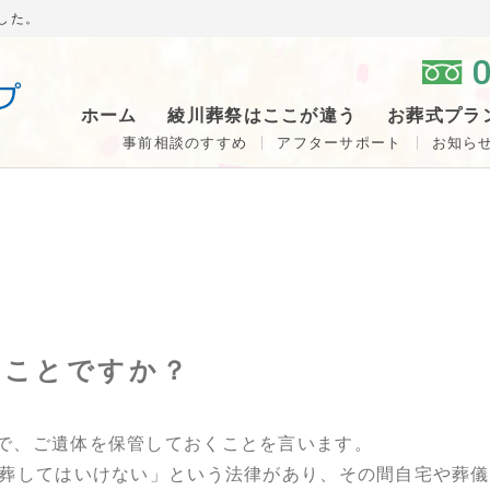
した。
0
ホーム
綾川葬祭はここが違う
お葬式プラ
事前相談のすすめ
アフターサポート
お知ら
なことですか？
で、ご遺体を保管しておくことを言います。
火葬してはいけない」という法律があり、その間自宅や葬