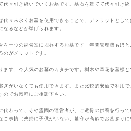
て代々引き継いでいくお墓です。墓石を建てて代々引き継
ば代々末永くお墓を使用できることで、デメリットとして
になるなどが挙げられます。
骨を一つの納骨室に埋葬するお墓です。年間管理費もほと
るのがメリットです。
ります、今人気のお墓のカタチです。樹木や草花を墓標と
継ぎがいなくても使用できます。また比較的安価で利用で
すのでお気軽にご相談下さい。
に代わって、寺や霊園の運営者が、ご遺骨の供養を行って
なご事情（夫婦に子供がいない、墓守が高齢でお墓参りに