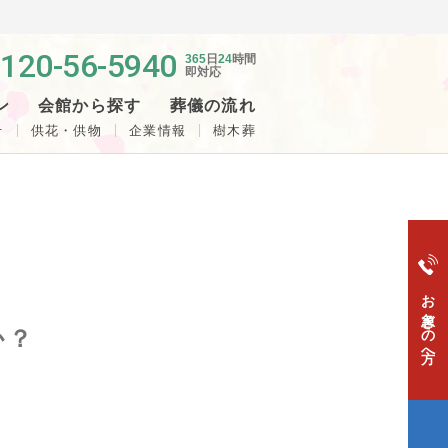
120-56-5940
365
日
24
時間
即対応
ン
会館から探す
葬儀の流れ
せ
供花・供物
企業情報
樹木葬
お急ぎの方へ
か？