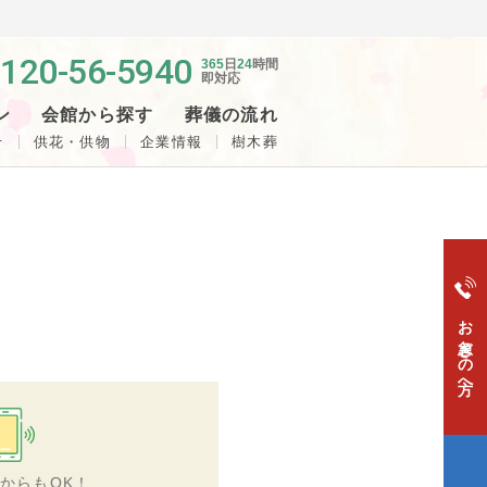
120-56-5940
365
日
24
時間
即対応
ン
会館から探す
葬儀の流れ
せ
供花・供物
企業情報
樹木葬
お急ぎの方へ
からもOK！