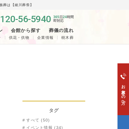
家族葬は【綾川葬祭】
120-56-5940
365
日
24
時間
即対応
ン
会館から探す
葬儀の流れ
せ
供花・供物
企業情報
樹木葬
お急ぎの方へ
タグ
すべて (50)
イベント情報 (34)