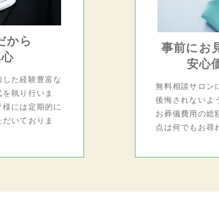
だから
事前にお
真心
安心
知した経験豊富な
無料相談サロン
式を執り行いま
後悔されないよ
皆様には定期的に
お葬儀費用の総
ただいておりま
点は何でもお尋