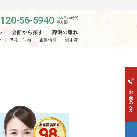
120-56-5940
365
日
24
時間
即対応
ン
会館から探す
葬儀の流れ
せ
供花・供物
企業情報
樹木葬
お急ぎの方へ