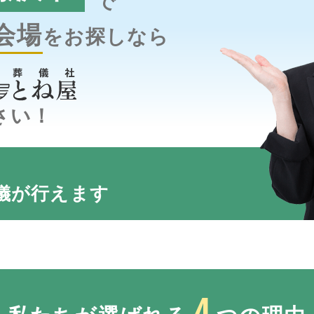
で
会場
をお探しなら
さい！
儀が行えます
4