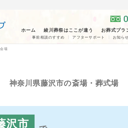
0
ホーム
綾川葬祭はここが違う
お葬式プラ
事前相談のすすめ
アフターサポート
お知ら
儀会場
神奈川県藤沢市の
斎場・葬式場
藤沢市