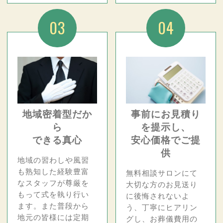
03
04
地域密着型だか
事前にお見積り
ら
を提示し、
できる真心
安心価格でご提
供
地域の習わしや風習
も熟知した経験豊富
無料相談サロンにて
なスタッフが尊厳を
大切な方のお見送り
もって式を執り行い
に後悔されないよ
ます。また普段から
う、丁寧にヒアリン
地元の皆様には定期
グし、お葬儀費用の