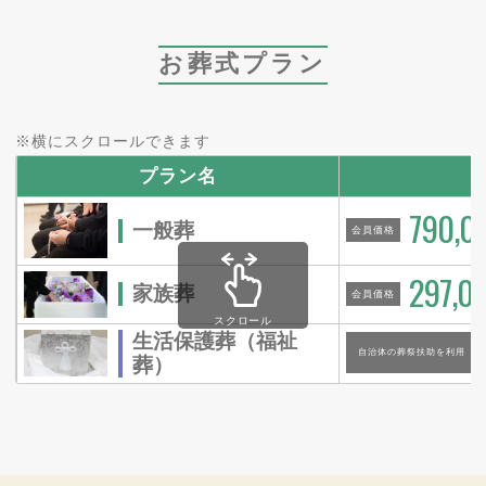
お葬式プラン
※横にスクロールできます
プラン名
790,0
一般葬
会員価格
297,0
家族葬
会員価格
スクロール
生活保護葬（福祉
自治体の葬祭扶助を利用
葬）