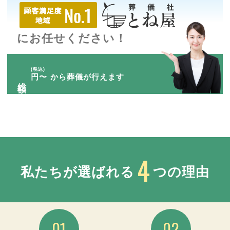
にお任せください！
(税込)
円〜
から葬儀が行えます
総額
4
私たちが選ばれる
つの理由
01
02