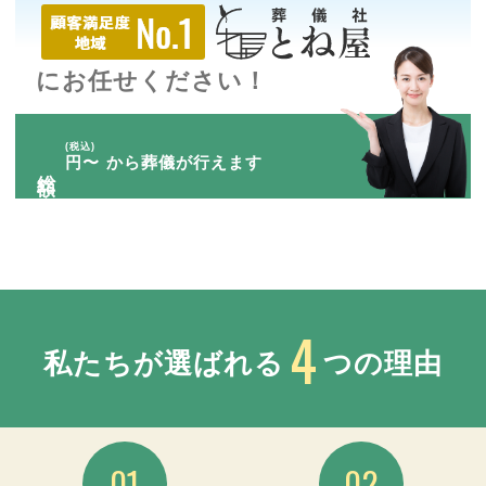
にお任せください！
(税込)
円〜
から葬儀が行えます
総額
4
私たちが選ばれる
つの理由
01
02