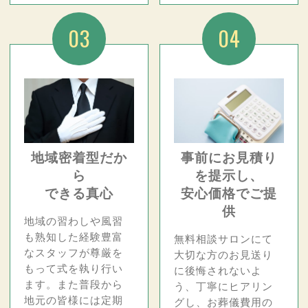
03
04
地域密着型だか
事前にお見積り
ら
を提示し、
できる真心
安心価格でご提
供
地域の習わしや風習
も熟知した経験豊富
無料相談サロンにて
なスタッフが尊厳を
大切な方のお見送り
もって式を執り行い
に後悔されないよ
ます。また普段から
う、丁寧にヒアリン
地元の皆様には定期
グし、お葬儀費用の