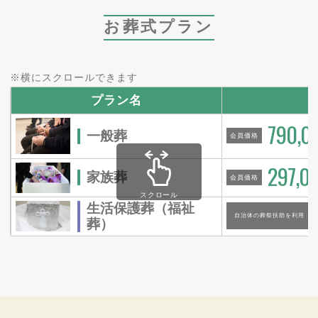
お葬式プラン
※横にスクロールできます
プラン名
790,0
一般葬
会員価格
297,0
家族葬
会員価格
スクロール
生活保護葬（福祉
自治体の葬祭扶助を利用
葬）